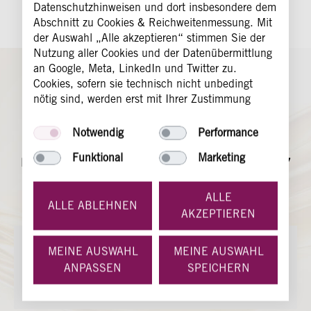
ABSCHICKEN
Datenschutzhinweisen und dort insbesondere dem
Abschnitt zu Cookies & Reichweitenmessung. Mit
der Auswahl „Alle akzeptieren“ stimmen Sie der
Nutzung aller Cookies und der Datenübermittlung
an Google, Meta, LinkedIn und Twitter zu.
Cookies, sofern sie technisch nicht unbedingt
Sie haben Fragen?
nötig sind, werden erst mit Ihrer Zustimmung
Wir sind für Sie da!
gesetzt. Sie haben die Möglichkeit nur bestimmten
Cookies zuzustimmen. Sie können Ihre
Notwendig
Performance
Zustimmung jederzeit dadurch widerrufen, dass
Sie erreichen unser Service-Team von
Funktional
Marketing
Sie über die Seite "Cookie Informationen" das
Montag bis Freitag von 9 bis 13 Uhr und von 14 bis 17
Setzen bestimmter oder aller (außer den technisch
Uhr und Mittwoch von 9 bis 13 Uhr
notwendigen) Cookies rückgängig machen.
telefonisch und per E-Mail.
ALLE
ALLE ABLEHNEN
AKZEPTIEREN
SERVICE@HERAEUS-GOLD.DE
MEINE AUSWAHL
MEINE AUSWAHL
ANPASSEN
SPEICHERN
+49 (0) 6181 35 35 35