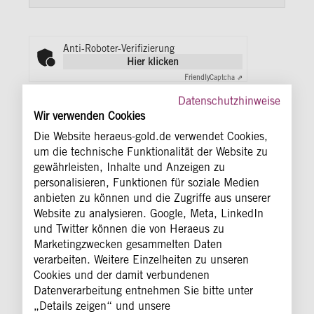
Anti-Roboter-Verifizierung
Hier klicken
Friendly
Captcha ⇗
Datenschutzhinweise
Datenschutzhinweise*
Wir verwenden Cookies
Hiermit erteile ich meine Einwilligung für die
Die Website heraeus-gold.de verwendet Cookies,
Nutzung meiner Kontaktdaten zur Zustellung des
um die technische Funktionalität der Website zu
Newsletters. Darüber hinaus bin ich damit
gewährleisten, Inhalte und Anzeigen zu
einverstanden, dass meine Daten auch zur
personalisieren, Funktionen für soziale Medien
Reichweitenmessung des Newsletters getrackt
anbieten zu können und die Zugriffe aus unserer
werden. Weitere Informationen zur Verarbeitung
meiner persönlichen Daten finde ich in den
Website zu analysieren. Google, Meta, LinkedIn
Datenschutzhinweisen
des Heraeus Goldstores. Ich
und Twitter können die von Heraeus zu
kann meine Einwilligung jederzeit widerrufen, indem
Marketingzwecken gesammelten Daten
ich den Newsletter abbestelle.
verarbeiten. Weitere Einzelheiten zu unseren
Cookies und der damit verbundenen
* Pflichtfelder
Datenverarbeitung entnehmen Sie bitte unter
„Details zeigen“ und unsere