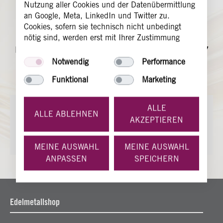
Nutzung aller Cookies und der Datenübermittlung
Wir sind für Sie da!
an Google, Meta, LinkedIn und Twitter zu.
Cookies, sofern sie technisch nicht unbedingt
nötig sind, werden erst mit Ihrer Zustimmung
Sie erreichen unser Service-Team von
gesetzt. Sie haben die Möglichkeit nur bestimmten
Montag bis Freitag von 9 bis 13 Uhr und von 14 bis 17
Cookies zuzustimmen. Sie können Ihre
Notwendig
Performance
Uhr und Mittwoch von 9 bis 13 Uhr
Zustimmung jederzeit dadurch widerrufen, dass
telefonisch und per E-Mail.
Funktional
Marketing
Sie über die Seite "Cookie Informationen" das
Setzen bestimmter oder aller (außer den technisch
notwendigen) Cookies rückgängig machen.
ALLE
SERVICE@HERAEUS-GOLD.DE
ALLE ABLEHNEN
AKZEPTIEREN
+49 (0) 6181 35 35 35
MEINE AUSWAHL
MEINE AUSWAHL
ANPASSEN
SPEICHERN
Edelmetallshop