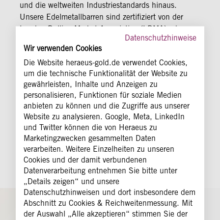
und die weltweiten Industriestandards hinaus.
Unsere Edelmetallbarren sind zertifiziert von der
London Bullion Market Association (LBMA) oder
Datenschutzhinweise
dem London Platinum and Palladium Market
Wir verwenden Cookies
(LPPM). Nicht alle im Handel erhältlichen Barren
Die Website heraeus-gold.de verwendet Cookies,
erfüllen die hohen Good Delivery Standards und
um die technische Funktionalität der Website zu
nicht alle Hersteller sind als Good Delivery Refiner
gewährleisten, Inhalte und Anzeigen zu
bei der LBMA gelistet. Durch unsere Zertifizierung
personalisieren, Funktionen für soziale Medien
können sich unsere Kunden sicher sein, dass
anbieten zu können und die Zugriffe aus unserer
strenge Standards eingehalten werden und Heraeus
Website zu analysieren. Google, Meta, LinkedIn
Barren weltweit als vertrauenswürdige und
und Twitter können die von Heraeus zu
handelbare Edelmetallprodukte anerkannt werden.
Marketingzwecken gesammelten Daten
verarbeiten. Weitere Einzelheiten zu unseren
Cookies und der damit verbundenen
Datenverarbeitung entnehmen Sie bitte unter
„Details zeigen“ und unsere
Datenschutzhinweisen und dort insbesondere dem
Abschnitt zu Cookies & Reichweitenmessung. Mit
der Auswahl „Alle akzeptieren“ stimmen Sie der
Sie haben Fragen?