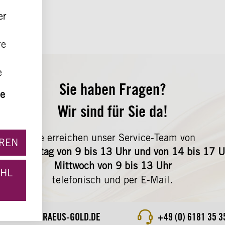
er
re
e
Sie haben Fragen?
r
e
le,
Wir sind für Sie da!
ern
erden
Sie erreichen unser Service-Team von
en die
EREN
 bis Freitag von 9 bis 13 Uhr und von 14 bis 17 
Mittwoch von 9 bis 13 Uhr
AHL
telefonisch und per E-Mail.
 die
ERVICE@HERAEUS-GOLD.DE
+49 (0) 6181 35 3