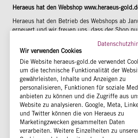
Heraeus hat den Webshop www.heraeus-gold.
Heraeus hat den Betrieb des Webshops ab Jan
erneuert und wir freuen uns, dass der Shop nu
Datenschutzhi
Wir verwenden Cookies
JETZT REGISTRIEREN
Die Website heraeus-gold.de verwendet Coo
um die technische Funktionalität der Websi
Sie möchten sich mit Ihrem Konto anmelden, 
gewährleisten, Inhalte und Anzeigen zu
personalisieren, Funktionen für soziale Me
Ihr Vertragspartner für Ihr bestehendes Kont
anbieten zu können und die Zugriffe aus un
Sie können sich mit ihrem gewohnten Login d
Website zu analysieren. Google, Meta, Link
und Twitter können die von Heraeus zu
ZU OPHIRUM
Marketingzwecken gesammelten Daten
verarbeiten. Weitere Einzelheiten zu unsere