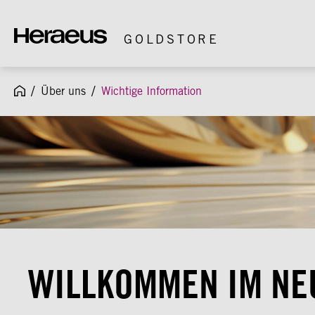
springen
Zur Hauptnavigation springen
GOLDSTORE
/
/
Über uns
Wichtige Information
WILLKOMMEN IM NE