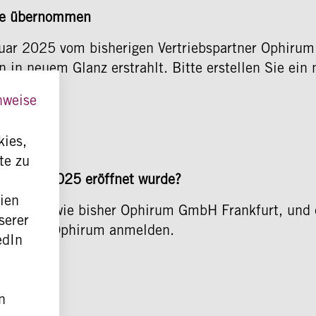
de übernommen
uar 2025 vom bisherigen Vertriebspartner Ophirum
n in neuem Glanz erstrahlt. Bitte erstellen Sie ei
nweise
kies,
te zu
das vor 2025 eröffnet wurde?
dien
o ist dafür wie bisher Ophirum GmbH Frankfurt, und
serer
irekt bei Ophirum anmelden.
edIn
n