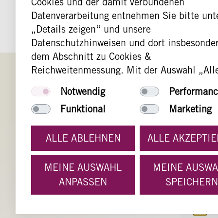
Cookies und der damit verbundenen
Datenverarbeitung entnehmen Sie bitte unt
„Details zeigen“ und unsere
Datenschutzhinweisen und dort insbesonde
dem Abschnitt zu Cookies &
Reichweitenmessung. Mit der Auswahl „All
akzeptieren“ stimmen Sie der Nutzung alle
Notwendig
Performanc
Cookies und der Datenübermittlung an Goog
Funktional
Marketing
Meta, LinkedIn und Twitter zu. Cookies, sof
sie technisch nicht unbedingt nötig sind, w
erst mit Ihrer Zustimmung gesetzt. Sie hab
ALLE ABLEHNEN
ALLE AKZEPTI
Montag
Möglichkeit nur bestimmten Cookies
zuzustimmen. Sie können Ihre Zustimmung
MEINE AUSWAHL
MEINE AUSW
jederzeit dadurch widerrufen, dass Sie über
ANPASSEN
SPEICHERN
Seite "Cookie Informationen" das Setzen
bestimmter oder aller (außer den technisch
S